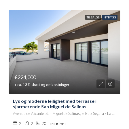
TIL SALGS
NYBYGG
€224,000
+ ca. 13% skatt og omkostninger
Lys og moderne leilighet med terrasse i
sjarmerende San Miguel de Salinas
Avenida de Alicante, San Miguel de Salinas, el Baix Segura / La Vega Baja, Alacant / Alicante, Comunitat Valenciana, 03192, España
2
2
70
LEILIGHET