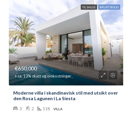
TIL SALGS
BRUKT BOLIG
€650,000
+ ca. 13% skatt og omkostninger
Moderne villa i skandinavisk stil med utsikt over
den Rosa Lagunen i La Siesta
3
2
118
VILLA