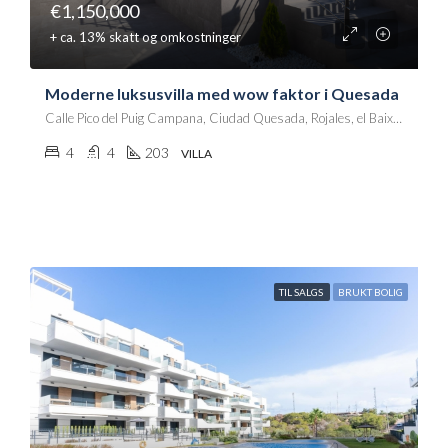
€1,150,000
+ ca. 13% skatt og omkostninger
Moderne luksusvilla med wow faktor i Quesada
Calle Pico del Puig Campana, Ciudad Quesada, Rojales, el Baix Segura / La Vega Baja, Alacant / Alicante, Comunitat Valenciana, 03170, España
4
4
203
VILLA
TIL SALGS
BRUKT BOLIG