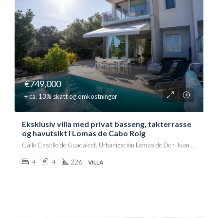
€749,000
+ ca. 13% skatt og omkostninger
Eksklusiv villa med privat basseng, takterrasse
og havutsikt i Lomas de Cabo Roig
Calle Castillo de Guadalest, Urbanización Lomas de Don Juan, Villa Martín, Orihuela, el Baix Segura / La Vega Baja, Alacant / Alicante, Comunitat Valenciana, 03189, España
4
4
226
VILLA