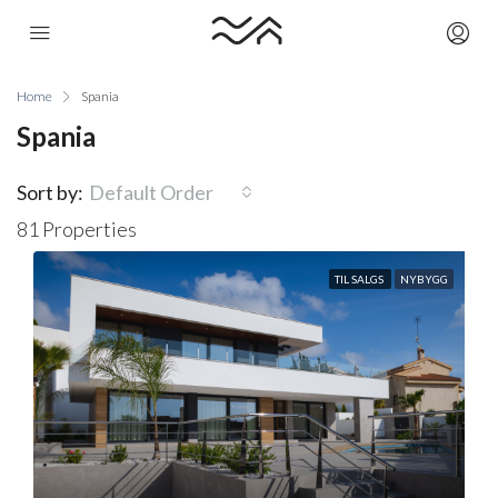
Home
Spania
Spania
Sort by:
Default Order
81 Properties
TIL SALGS
NYBYGG