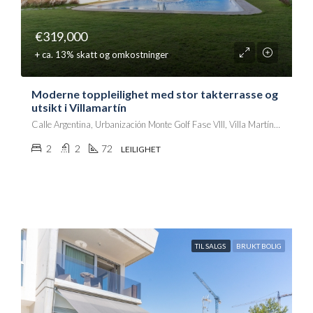
€319,000
+ ca. 13% skatt og omkostninger
Moderne toppleilighet med stor takterrasse og
utsikt i Villamartín
Calle Argentina, Urbanización Monte Golf Fase VIII, Villa Martín, Orihuela, el Baix Segura / La Vega Baja, Alacant / Alicante, Comunitat Valenciana, 03189, España
2
2
72
LEILIGHET
TIL SALGS
BRUKT BOLIG