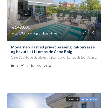
€549,000
+ ca. 13% skatt og omkostninger
Moderne villa med privat basseng, takterrasse
og havutsikt i Lomas de Cabo Roig
Calle Castillo de Guadalest, Urbanización Lomas de Don Juan, Villa Martín, Orihuela, el Baix Segura / La Vega Baja, Alacant / Alicante, Comunitat Valenciana, 03189, España
3
3
166
VILLA
TIL SALGS
BRUKT BOLIG