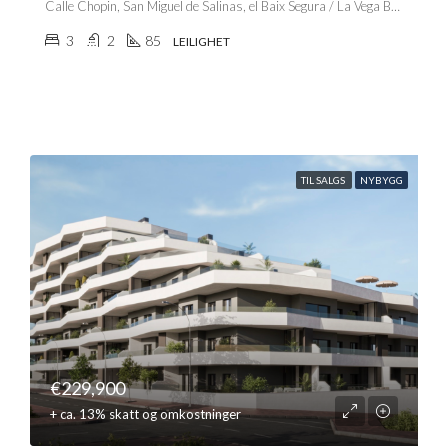
Calle Chopin, San Miguel de Salinas, el Baix Segura / La Vega Baja, Alacant / Alicante, Comunitat Valenciana, 03192, España
3
2
85
LEILIGHET
TIL SALGS
NYBYGG
€229,900
+ ca. 13% skatt og omkostninger