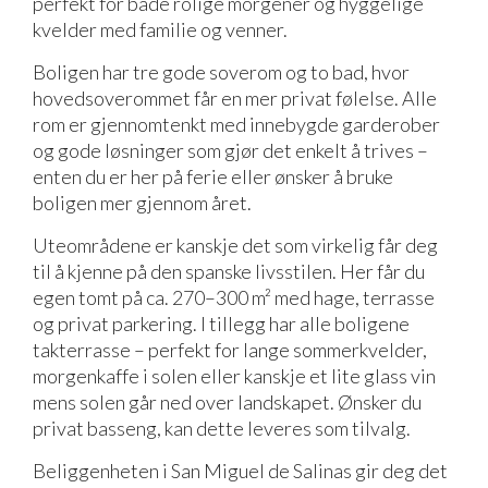
perfekt for både rolige morgener og hyggelige
kvelder med familie og venner.
Boligen har tre gode soverom og to bad, hvor
hovedsoverommet får en mer privat følelse. Alle
rom er gjennomtenkt med innebygde garderober
og gode løsninger som gjør det enkelt å trives –
enten du er her på ferie eller ønsker å bruke
boligen mer gjennom året.
Uteområdene er kanskje det som virkelig får deg
til å kjenne på den spanske livsstilen. Her får du
egen tomt på ca. 270–300 m² med hage, terrasse
og privat parkering. I tillegg har alle boligene
takterrasse – perfekt for lange sommerkvelder,
morgenkaffe i solen eller kanskje et lite glass vin
mens solen går ned over landskapet. Ønsker du
privat basseng, kan dette leveres som tilvalg.
Beliggenheten i San Miguel de Salinas gir deg det