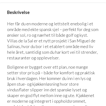
Beskrivelse
Her får du en moderne og lettstelt enebolig i et
område med ekte spansk sjel – perfekt for deg som
ønsker sol, ro og nærhet til både golf og kyst.
Villas de la Sal er et nytt prosjekt i San Miguel de
Salinas, hvor du bor i et etablert område med liv
hele året, samtidig som du har kort vei til strender,
restauranter og opplevelser.
Boligene er bygget over ett plan, noe mange
setter stor pris på – både for komfort og praktisk
bruk i hverdagen. Her kommer du inn i en lys og
åpen stue- og kjøkkenløsning hvor store
vindusflater slipper inn det spanske lyset og
skaper en god flyt mellom inne og ute. Kjøkkenet
er moderne og integrert i oppholdsrommet,