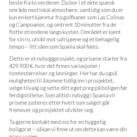
beste fra to verdener. Du bor i et ekte spansk
område med lokal atmosfære, samtidig som du er
kun en kort kjøretur fra golfbaner som Las Colinas
og Campoamor, og omtrent 10 minutter fra de
flotte strendene langs kysten. Området er kjent
for sin ro, utsikt mot saltsjøene og et behagelig
tempo – litt sånn som Spania skal føles.
Dette er et nybyggprosjekt, og prisene starter fra
429.900 €, hvor det finnes variasjoner i
tomtestørrelser og løsninger. Her har du også
muligheten til å komme tidlig inn i prosjektet,
velge tilvalg og sette ditt eget preg på boligen før
ferdigstillelse. Som alltid i nybygg i Spania vil
prisene justeres etter hvert som salget går
fremover og prosjektet utvikler seg.
Ta gjerne kontakt med oss for en hyggelig
boligprat – så kan vi finne ut om dette kan være din
plass i solen.