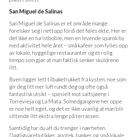
San Miguel de Salinas
San Miguel de Salinas er et område mange
forelsker seg i nettopp fordi det føles ekte. Her er
det ikke en turistboble, men en levende spansk by
med aktivitet hele året – små kafeer som fylles opp
av lokale, hyggelige restauranter og et rolig
tempo som gjør at man faktisk senker skuldrene
litt.
Byen ligger lett tilbaketrukket fra kysten, noe som
gir deg litt mer luft rundt deg og ofte også
fantastisk utsikt – spesielt mot saltsjøene i
Torrevieja og La Mata. Solnedgangene her oppe
er noe helt eget, og det er ikke uvanlig at man blir
sittende litt ekstra lenge på terrassen.
Samtidig har du alt du trenger i nærheten.
Dagligvarebutikker, apotek, banker og små lokale