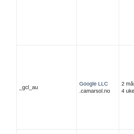
Google LLC
2 må
_gcl_au
.camarsol.no
4 uke