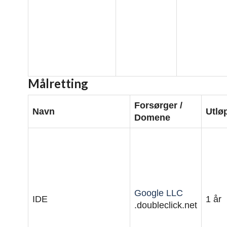
Målretting
Forsørger /
Navn
Utlø
Domene
Google LLC
IDE
1 år
.doubleclick.net