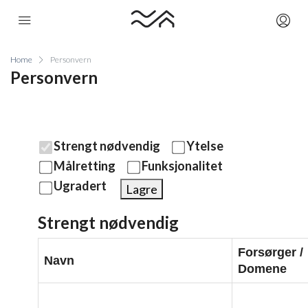
Home
Personvern
Personvern
Strengt nødvendig
Ytelse
Målretting
Funksjonalitet
Ugradert
Lagre
Strengt nødvendig
Forsørger /
Navn
Domene