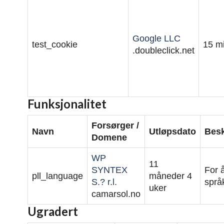
Google LLC
test_cookie
15 mi
.doubleclick.net
Funksjonalitet
Forsørger /
Navn
Utløpsdato
Besk
Domene
WP
11
SYNTEX
For 
pll_language
måneder 4
S.? r.l.
språk
uker
camarsol.no
Ugradert