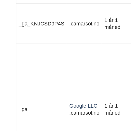
1 år 1
_ga_KNJCSD9P4S
.camarsol.no
måned
Google LLC
1 år 1
_ga
.camarsol.no
måned