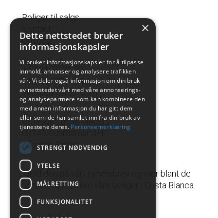
Boliger til salgs
×
Kontakt
Dette nettstedet bruker
Om oss
informasjonskapsler
Vi bruker informasjonskapsler for å tilpasse
+47 21 38 21 50
innhold, annonser og analysere trafikken
+34 665 822 336
vår. Vi deler også informasjon om din bruk
av nettstedet vårt med våre annonserings-
info@camarsol.com
og analysepartnere som kan kombinere den
med annen informasjon du har gitt dem
eller som de har samlet inn fra din bruk av
C/Jesus Lucas Macia 2
tjenestene deres.
Personvernerklæring
03140 Guardamar del
Alicante, Spain
STRENGT NØDVENDIG
YTELSE
Meld deg på vårt nyhetsbrev og vær blant de
MÅLRETTING
første til å lese om våre boliger i Costa Blanca.
FUNKSJONALITET