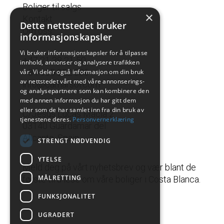
Boliger til salgs
×
Kontakt
Dette nettstedet bruker
Om oss
informasjonskapsler
Vi bruker informasjonskapsler for å tilpasse
+47 21 38 21 50
innhold, annonser og analysere trafikken
+34 665 822 336
vår. Vi deler også informasjon om din bruk
av nettstedet vårt med våre annonserings-
info@camarsol.com
og analysepartnere som kan kombinere den
med annen informasjon du har gitt dem
eller som de har samlet inn fra din bruk av
C/Jesus Lucas Macia 2
tjenestene deres.
Personvernerklæring
03140 Guardamar del
Alicante, Spain
STRENGT NØDVENDIG
YTELSE
Meld deg på vårt nyhetsbrev og vær blant de
MÅLRETTING
første til å lese om våre boliger i Costa Blanca.
FUNKSJONALITET
UGRADERT