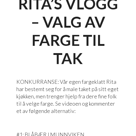
RITA’S VLOGG
– VALG AV
FARGE TIL
TAK
KONKURRANSE: Vår egen fargeklatt Rita
har bestemt seg for å male taket på sitt eget
kjøkken, men trenger hjelp fra dere fine folk
til å velge farge. Se videoen og kommenter
et av følgende alternativ:
#1: BLÅBÆR I MUNNVIKEN