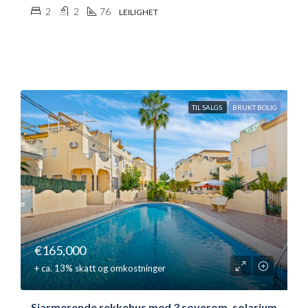
2
2
76
LEILIGHET
TIL SALGS
BRUKT BOLIG
€165,000
+ ca. 13% skatt og omkostninger
Sjarmerende rekkehus med 3 soverom, solarium