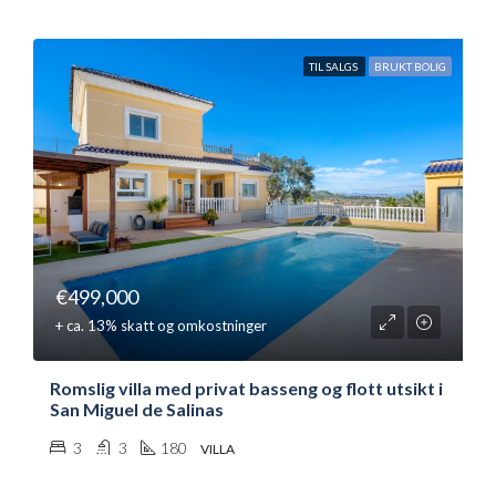
TIL SALGS
BRUKT BOLIG
€499,000
+ ca. 13% skatt og omkostninger
Romslig villa med privat basseng og flott utsikt i
San Miguel de Salinas
3
3
180
VILLA