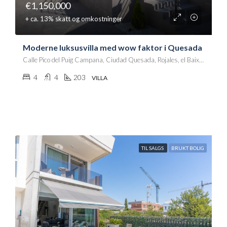
€1,150,000
+ ca. 13% skatt og omkostninger
Moderne luksusvilla med wow faktor i Quesada
Calle Pico del Puig Campana, Ciudad Quesada, Rojales, el Baix Segura / La Vega Baja, Alacant / Alicante, Comunitat Valenciana, 03170, España
4
4
203
VILLA
TIL SALGS
BRUKT BOLIG