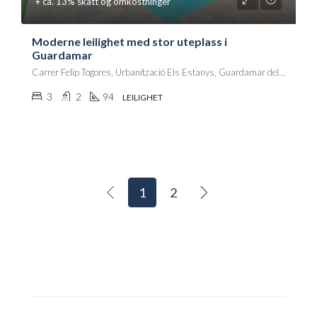
+ ca. 13% skatt og omkostninger
Moderne leilighet med stor uteplass i
Guardamar
Carrer Felip Togores, Urbanització Els Estanys, Guardamar del Segura, el Baix Segura / La Vega Baja, Alacant / Alicante, Comunitat Valenciana, 03140, España
3
2
94
LEILIGHET
1
2