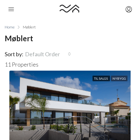
Home
Møblert
Møblert
Sort by:
Default Order
11 Properties
TIL SALGS
NYBYGG