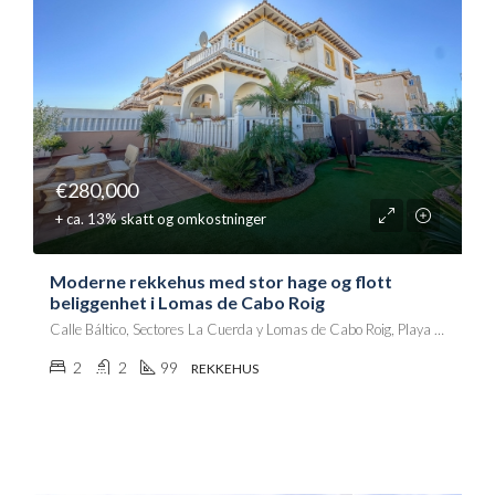
€280,000
+ ca. 13% skatt og omkostninger
Moderne rekkehus med stor hage og flott
beliggenhet i Lomas de Cabo Roig
Calle Báltico, Sectores La Cuerda y Lomas de Cabo Roig, Playa Flamenca II, Orihuela, el Baix Segura / La Vega Baja, Alacant / Alicante, Comunitat Valenciana, 03189, España
2
2
99
REKKEHUS