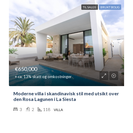
TIL SALGS
BRUKT BOLIG
€650,000
+ ca. 13% skatt og omkostninger
Moderne villa i skandinavisk stil med utsikt over
den Rosa Lagunen i La Siesta
3
2
118
VILLA