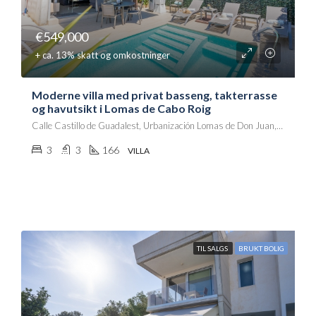
€549,000
+ ca. 13% skatt og omkostninger
Moderne villa med privat basseng, takterrasse
og havutsikt i Lomas de Cabo Roig
Calle Castillo de Guadalest, Urbanización Lomas de Don Juan, Villa Martín, Orihuela, el Baix Segura / La Vega Baja, Alacant / Alicante, Comunitat Valenciana, 03189, España
3
3
166
VILLA
TIL SALGS
BRUKT BOLIG