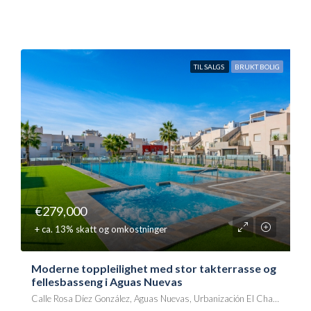
TIL SALGS
BRUKT BOLIG
€279,000
+ ca. 13% skatt og omkostninger
Moderne toppleilighet med stor takterrasse og
fellesbasseng i Aguas Nuevas
Calle Rosa Díez González, Aguas Nuevas, Urbanización El Chaparral, Torrevieja, el Baix Segura / La Vega Baja, Alacant / Alicante, Comunitat Valenciana, 03183, España