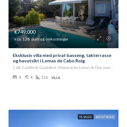
€749,000
+ ca. 13% skatt og omkostninger
Eksklusiv villa med privat basseng, takterrasse
og havutsikt i Lomas de Cabo Roig
Calle Castillo de Guadalest, Urbanización Lomas de Don Juan, Villa Martín, Orihuela, el Baix Segura / La Vega Baja, Alacant / Alicante, Comunitat Valenciana, 03189, España
4
4
226
VILLA
TIL SALGS
BRUKT BOLIG