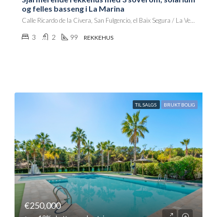
og felles basseng i La Marina
Calle Ricardo de la Civera, San Fulgencio, el Baix Segura / La Vega Baja, Alacant / Alicante, Comunitat Valenciana, 03177, España
3
2
99
REKKEHUS
TIL SALGS
BRUKT BOLIG
€250,000