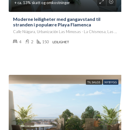
+ ca. 13% skatt og omkostninger
Moderne leiligheter med gangavstand til
stranden i populære Playa Flamenca
Calle Niágara, Urbanización Las Mimosas - La Chismosa, Las Piscinas-Sector J-1, Urbanización Horizonte, Orihuela, el Baix Segura / La Vega Baja, Alacant / Alicante, Comunitat Valenciana, 03189, España
4
2
150
LEILIGHET
TIL SALGS
NYBYGG