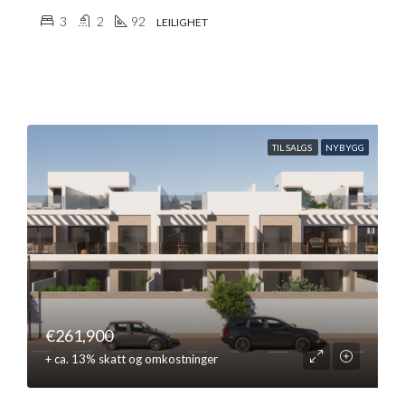
3
2
92
LEILIGHET
TIL SALGS
NYBYGG
€261,900
+ ca. 13% skatt og omkostninger