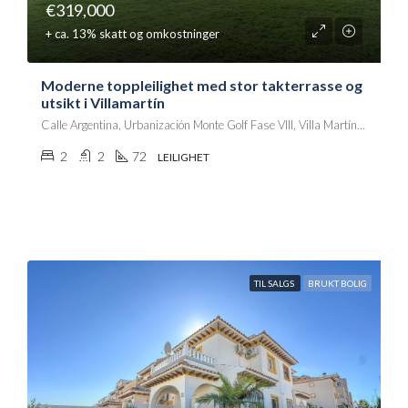
€319,000
+ ca. 13% skatt og omkostninger
Moderne toppleilighet med stor takterrasse og
utsikt i Villamartín
Calle Argentina, Urbanización Monte Golf Fase VIII, Villa Martín, Orihuela, el Baix Segura / La Vega Baja, Alacant / Alicante, Comunitat Valenciana, 03189, España
2
2
72
LEILIGHET
TIL SALGS
BRUKT BOLIG