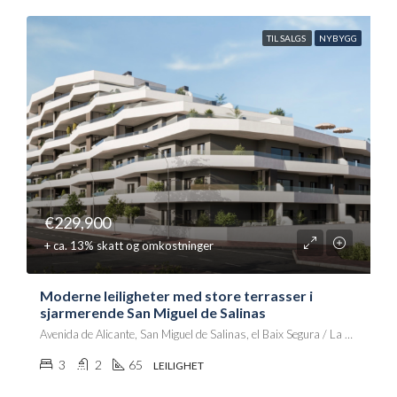
TIL SALGS
NYBYGG
€229,900
+ ca. 13% skatt og omkostninger
Moderne leiligheter med store terrasser i
sjarmerende San Miguel de Salinas
Avenida de Alicante, San Miguel de Salinas, el Baix Segura / La Vega Baja, Alacant / Alicante, Comunitat Valenciana, 03192, España
3
2
65
LEILIGHET