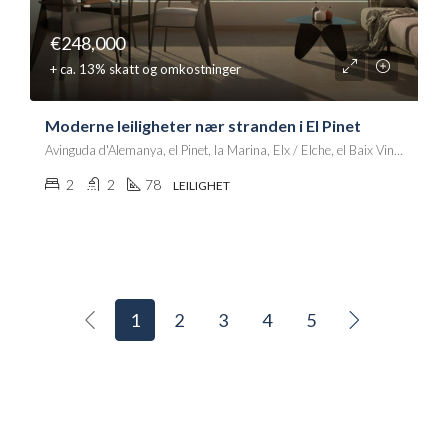
€248,000
+ ca. 13% skatt og omkostninger
Moderne leiligheter nær stranden i El Pinet
Avinguda d'Alemanya, el Pinet, la Marina, Elx / Elche, el Baix Vinalopó, Alacant / Alicante, Comunitat Valenciana, 03194, España
2
2
78
LEILIGHET
1
2
3
4
5