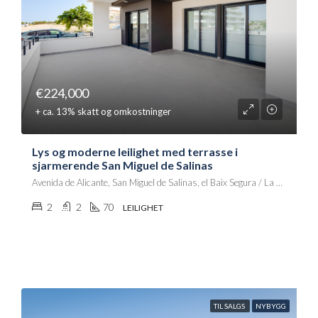
€224,000
+ ca. 13% skatt og omkostninger
Lys og moderne leilighet med terrasse i
sjarmerende San Miguel de Salinas
Avenida de Alicante, San Miguel de Salinas, el Baix Segura / La Vega Baja, Alacant / Alicante, Comunitat Valenciana, 03192, España
2
2
70
LEILIGHET
TIL SALGS
NYBYGG