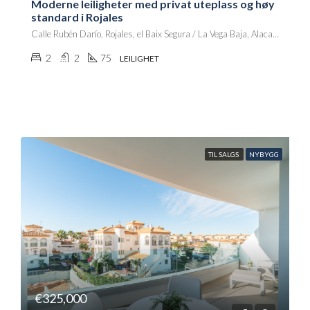
Moderne leiligheter med privat uteplass og høy
standard i Rojales
Calle Rubén Darío, Rojales, el Baix Segura / La Vega Baja, Alacant / Alicante, Comunitat Valenciana, 03078, España
2
2
75
LEILIGHET
TIL SALGS
NYBYGG
€325,000