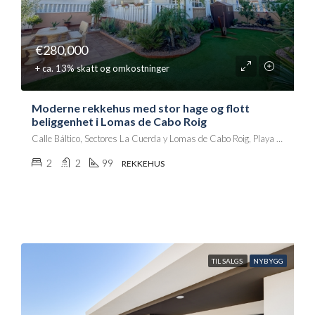
€280,000
+ ca. 13% skatt og omkostninger
Moderne rekkehus med stor hage og flott
beliggenhet i Lomas de Cabo Roig
Calle Báltico, Sectores La Cuerda y Lomas de Cabo Roig, Playa Flamenca II, Orihuela, el Baix Segura / La Vega Baja, Alacant / Alicante, Comunitat Valenciana, 03189, España
2
2
99
REKKEHUS
TIL SALGS
NYBYGG