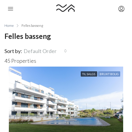
Home
Felles basseng
Felles basseng
Sort by:
Default Order
45 Properties
TIL SALGS
BRUKT BOLIG