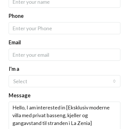
Phone
Email
I'm a
Select
Message