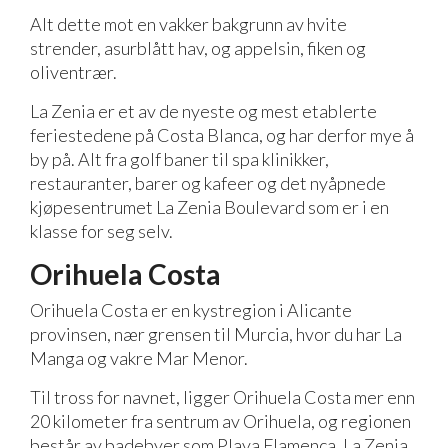
Alt dette mot en vakker bakgrunn av hvite
strender, asurblått hav, og appelsin, fiken og
oliventrær.
La Zenia er et av de nyeste og mest etablerte
feriestedene på Costa Blanca, og har derfor mye å
by på. Alt fra golf baner til spa klinikker,
restauranter, barer og kafeer og det nyåpnede
kjøpesentrumet La Zenia Boulevard som er i en
klasse for seg selv.
Orihuela Costa
Orihuela Costa er en kystregion i Alicante
provinsen, nær grensen til Murcia, hvor du har La
Manga og vakre Mar Menor.
Til tross for navnet, ligger Orihuela Costa mer enn
20 kilometer fra sentrum av Orihuela, og regionen
består av badebyer som Playa Flamenca, La Zenia,