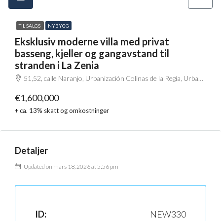
TIL SALGS
NYBYGG
Eksklusiv moderne villa med privat
basseng, kjeller og gangavstand til
stranden i La Zenia
51,52, calle Naranjo, Urbanización Colinas de la Regia, Urbanización San José IV R3, Urbanización La Zenia II, Orihuela, el Baix Segura / La Vega Baja, Alacant / Alicante, Comunitat Valenciana, 03189, España
€1,600,000
+ ca. 13% skatt og omkostninger
Detaljer
Updated on mars 18, 2026 at 5:56 pm
ID:
NEW330