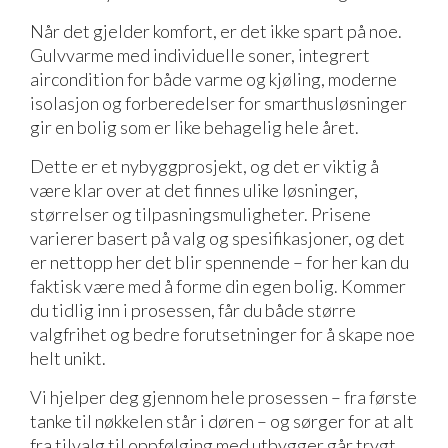
Når det gjelder komfort, er det ikke spart på noe.
Gulvvarme med individuelle soner, integrert
aircondition for både varme og kjøling, moderne
isolasjon og forberedelser for smarthusløsninger
gir en bolig som er like behagelig hele året.
Dette er et nybyggprosjekt, og det er viktig å
være klar over at det finnes ulike løsninger,
størrelser og tilpasningsmuligheter. Prisene
varierer basert på valg og spesifikasjoner, og det
er nettopp her det blir spennende – for her kan du
faktisk være med å forme din egen bolig. Kommer
du tidlig inn i prosessen, får du både større
valgfrihet og bedre forutsetninger for å skape noe
helt unikt.
Vi hjelper deg gjennom hele prosessen – fra første
tanke til nøkkelen står i døren – og sørger for at alt
fra tilvalg til oppfølging med utbygger går trygt