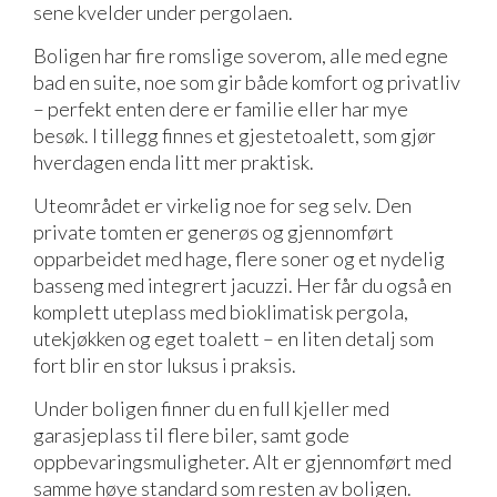
sene kvelder under pergolaen.
Boligen har fire romslige soverom, alle med egne
bad en suite, noe som gir både komfort og privatliv
– perfekt enten dere er familie eller har mye
besøk. I tillegg finnes et gjestetoalett, som gjør
hverdagen enda litt mer praktisk.
Uteområdet er virkelig noe for seg selv. Den
private tomten er generøs og gjennomført
opparbeidet med hage, flere soner og et nydelig
basseng med integrert jacuzzi. Her får du også en
komplett uteplass med bioklimatisk pergola,
utekjøkken og eget toalett – en liten detalj som
fort blir en stor luksus i praksis.
Under boligen finner du en full kjeller med
garasjeplass til flere biler, samt gode
oppbevaringsmuligheter. Alt er gjennomført med
samme høye standard som resten av boligen.