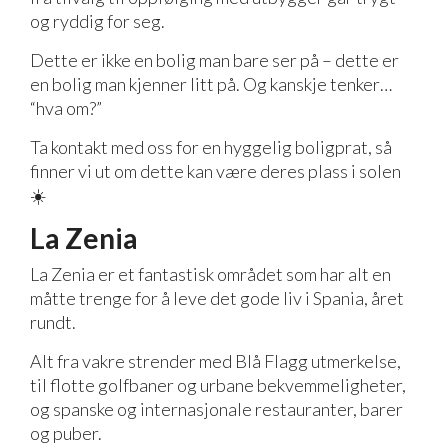
og ryddig for seg.
Dette er ikke en bolig man bare ser på – dette er
en bolig man kjenner litt på. Og kanskje tenker…
“hva om?”
Ta kontakt med oss for en hyggelig boligprat, så
finner vi ut om dette kan være deres plass i solen
☀️
La Zenia
La Zenia er et fantastisk området som har alt en
måtte trenge for å leve det gode liv i Spania, året
rundt.
Alt fra vakre strender med Blå Flagg utmerkelse,
til flotte golfbaner og urbane bekvemmeligheter,
og spanske og internasjonale restauranter, barer
og puber.