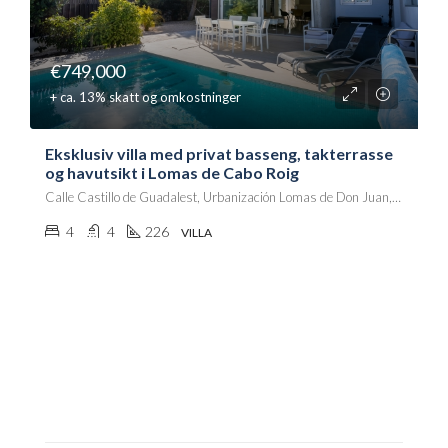
€749,000
+ ca. 13% skatt og omkostninger
Eksklusiv villa med privat basseng, takterrasse
og havutsikt i Lomas de Cabo Roig
Calle Castillo de Guadalest, Urbanización Lomas de Don Juan, Villa Martín, Orihuela, el Baix Segura / La Vega Baja, Alacant / Alicante, Comunitat Valenciana, 03189, España
4
4
226
VILLA