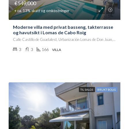
€549,000
+ ca. 13% skatt og omkostninger
Moderne villa med privat basseng, takterrasse
og havutsikt i Lomas de Cabo Roig
Calle Castillo de Guadalest, Urbanización Lomas de Don Juan, Villa Martín, Orihuela, el Baix Segura / La Vega Baja, Alacant / Alicante, Comunitat Valenciana, 03189, España
3
3
166
VILLA
TIL SALGS
BRUKT BOLIG