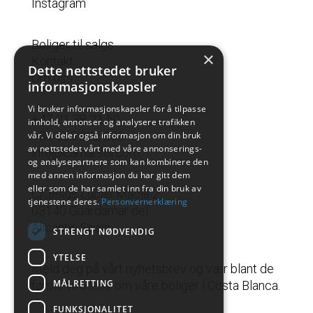
Instagram
Boliger til salgs
×
Kontakt
Dette nettstedet bruker
Om oss
informasjonskapsler
Vi bruker informasjonskapsler for å tilpasse
+47 21 38 21 50
innhold, annonser og analysere trafikken
+34 665 822 336
vår. Vi deler også informasjon om din bruk
av nettstedet vårt med våre annonserings-
info@camarsol.com
og analysepartnere som kan kombinere den
med annen informasjon du har gitt dem
eller som de har samlet inn fra din bruk av
C/Jesus Lucas Macia 2
tjenestene deres.
Personvernerklæring
03140 Guardamar del
Alicante, Spain
STRENGT NØDVENDIG
YTELSE
Meld deg på vårt nyhetsbrev og vær blant de
MÅLRETTING
første til å lese om våre boliger i Costa Blanca.
FUNKSJONALITET