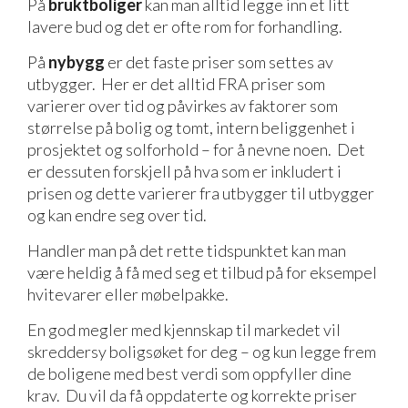
På
bruktboliger
kan man alltid legge inn et litt
lavere bud og det er ofte rom for forhandling.
På
nybygg
er det faste priser som settes av
utbygger. Her er det alltid FRA priser som
varierer over tid og påvirkes av faktorer som
størrelse på bolig og tomt, intern beliggenhet i
prosjektet og solforhold – for å nevne noen. Det
er dessuten forskjell på hva som er inkludert i
prisen og dette varierer fra utbygger til utbygger
og kan endre seg over tid.
Handler man på det rette tidspunktet kan man
være heldig å få med seg et tilbud på for eksempel
hvitevarer eller møbelpakke.
En god megler med kjennskap til markedet vil
skreddersy boligsøket for deg – og kun legge frem
de boligene med best verdi som oppfyller dine
krav. Du vil da få oppdaterte og korrekte priser