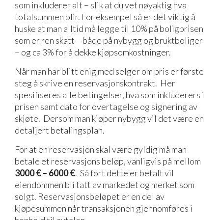
som inkluderer alt – slik at du vet nøyaktig hva
totalsummen blir. For eksempel så er det viktig å
huske at man alltid må legge til 10% på boligprisen
som er ren skatt – både på nybygg og bruktboliger
– og ca 3% for å dekke kjøpsomkostninger.
Når man har blitt enig med selger om pris er første
steg å skrive en reservasjonskontrakt. Her
spesifiseres alle betingelser, hva som inkluderers i
prisen samt dato for overtagelse og signering av
skjøte. Dersom man kjøper nybygg vil det være en
detaljert betalingsplan.
For at en reservasjon skal være gyldig må man
betale et reservasjons beløp, vanligvis på mellom
3000 € – 6000 €
. Så fort dette er betalt vil
eiendommen bli tatt av markedet og merket som
solgt. Reservasjonsbeløpet er en del av
kjøpesummen når transaksjonen gjennomføres i