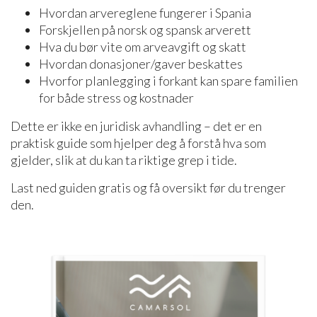
Hvordan arvereglene fungerer i Spania
Forskjellen på norsk og spansk arverett
Hva du bør vite om arveavgift og skatt
Hvordan donasjoner/gaver beskattes
Hvorfor planlegging i forkant kan spare familien
for både stress og kostnader
Dette er ikke en juridisk avhandling – det er en
praktisk guide som hjelper deg å forstå hva som
gjelder, slik at du kan ta riktige grep i tide.
Last ned guiden gratis og få oversikt før du trenger
den.