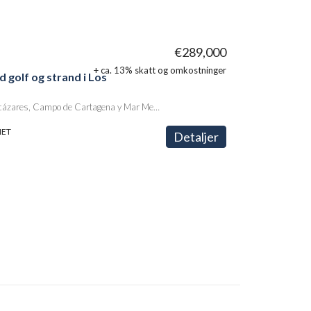
€289,000
+ ca. 13% skatt og omkostninger
 golf og strand i Los
Avenida Príncipe Felipe, Los Alcázares, Campo de Cartagena y Mar Menor, Región de Murcia, 30710, España
HET
Detaljer