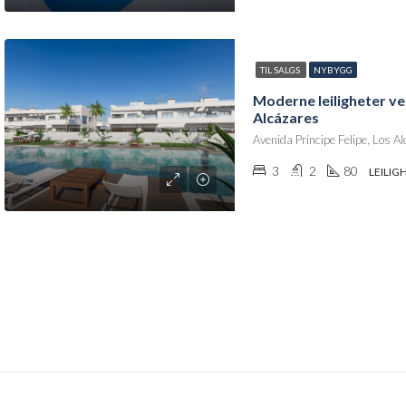
TIL SALGS
NYBYGG
Moderne leiligheter ved
Alcázares
3
2
80
LEILIG