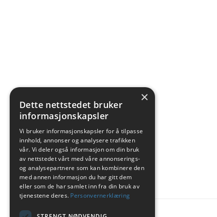
×
Dette nettstedet bruker
informasjonskapsler
Vi bruker informasjonskapsler for å tilpasse
innhold, annonser og analysere trafikken
vår. Vi deler også informasjon om din bruk
av nettstedet vårt med våre annonserings-
og analysepartnere som kan kombinere den
med annen informasjon du har gitt dem
eller som de har samlet inn fra din bruk av
tjenestene deres.
Personvernerklæring
STRENGT NØDVENDIG