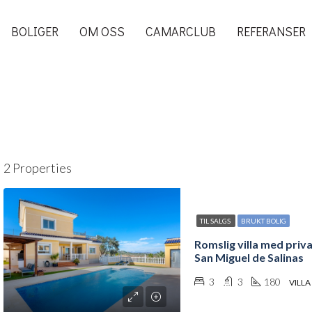
BOLIGER
OM OSS
CAMARCLUB
REFERANSER
2 Properties
TIL SALGS
BRUKT BOLIG
Romslig villa med priva
San Miguel de Salinas
3
3
180
VILLA