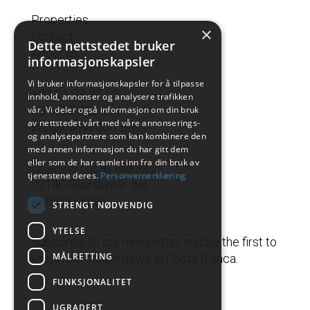
Properties
×
Contact
Dette nettstedet bruker
About us
informasjonskapsler
Vi bruker informasjonskapsler for å tilpasse
+47 21 38 21 50
innhold, annonser og analysere trafikken
+34 665 822 336
vår. Vi deler også informasjon om din bruk
av nettstedet vårt med våre annonserings-
info@camarsol.com
og analysepartnere som kan kombinere den
med annen informasjon du har gitt dem
eller som de har samlet inn fra din bruk av
C/Jesus Lucas Macia 2
tjenestene deres.
Personvernerklæring
03140 Guardamar del
Alicante, Spain
STRENGT NØDVENDIG
YTELSE
Subscribe to our newsletter and be the first to
MÅLRETTING
know real estate news in Costa Blanca.
FUNKSJONALITET
UGRADERT